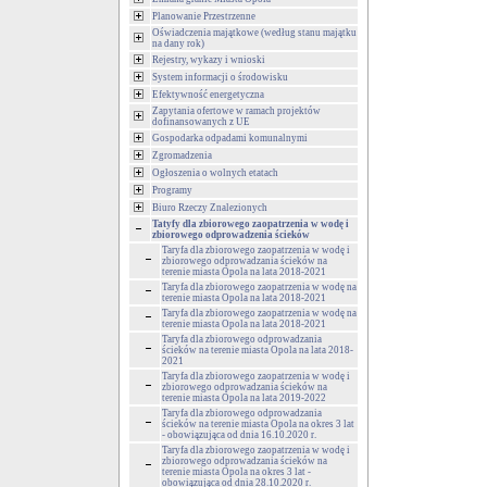
Planowanie Przestrzenne
Oświadczenia majątkowe (według stanu majątku
na dany rok)
Rejestry, wykazy i wnioski
System informacji o środowisku
Efektywność energetyczna
Zapytania ofertowe w ramach projektów
dofinansowanych z UE
Gospodarka odpadami komunalnymi
Zgromadzenia
Ogłoszenia o wolnych etatach
Programy
Biuro Rzeczy Znalezionych
Tatyfy dla zbiorowego zaopatrzenia w wodę i
zbiorowego odprowadzenia ścieków
Taryfa dla zbiorowego zaopatrzenia w wodę i
zbiorowego odprowadzania ścieków na
terenie miasta Opola na lata 2018-2021
Taryfa dla zbiorowego zaopatrzenia w wodę na
terenie miasta Opola na lata 2018-2021
Taryfa dla zbiorowego zaopatrzenia w wodę na
terenie miasta Opola na lata 2018-2021
Taryfa dla zbiorowego odprowadzania
ścieków na terenie miasta Opola na lata 2018-
2021
Taryfa dla zbiorowego zaopatrzenia w wodę i
zbiorowego odprowadzania ścieków na
terenie miasta Opola na lata 2019-2022
Taryfa dla zbiorowego odprowadzania
ścieków na terenie miasta Opola na okres 3 lat
- obowiązująca od dnia 16.10.2020 r.
Taryfa dla zbiorowego zaopatrzenia w wodę i
zbiorowego odprowadzania ścieków na
terenie miasta Opola na okres 3 lat -
obowiązująca od dnia 28.10.2020 r.