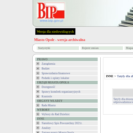
Wersja dla niedowidzących
Miasto Opole - wersja archiwalna
Statystyki
Rejestr zmian
Mapa 
PRAWO
Zarządzenia
Budżet
Sprawozdania finansowe
INNE
>
Tatyfy dla 
Podatki i opłaty lokalne
URZĄD MIASTA OPOLA
Dostępność
Sprawy komórek organizacyjnych
Kontrole
Tatyfy dla zbior
ORGANY WŁADZY
odprowadzenia ś
Rada Miasta
WYBORY
Wybory do Rad Dzielnic
INNE
Narodowy Spis Powszechny 2021r.
Analizy
Zmiana granic Miasta Opola