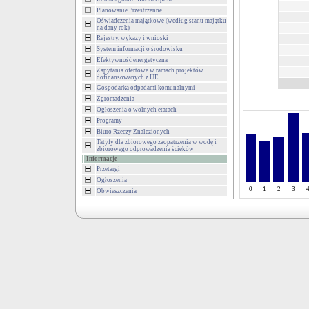
Planowanie Przestrzenne
Oświadczenia majątkowe (według stanu majątku
na dany rok)
Rejestry, wykazy i wnioski
System informacji o środowisku
Efektywność energetyczna
Zapytania ofertowe w ramach projektów
dofinansowanych z UE
Gospodarka odpadami komunalnymi
Zgromadzenia
Ogłoszenia o wolnych etatach
Programy
Biuro Rzeczy Znalezionych
Tatyfy dla zbiorowego zaopatrzenia w wodę i
zbiorowego odprowadzenia ścieków
Informacje
Przetargi
Ogłoszenia
0
1
2
3
Obwieszczenia