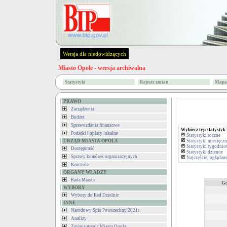
Wersja dla niedowidzących
Miasto Opole - wersja archiwalna
Statystyki
Rejestr zmian
Mapa 
PRAWO
Zarządzenia
Budżet
Sprawozdania finansowe
Wybierz typ statystyk:
Podatki i opłaty lokalne
Statystyki roczne
URZĄD MIASTA OPOLA
Statystyki miesięczn
Statystyki tygodni
Dostępność
Statystyki dzienne
Sprawy komórek organizacyjnych
Najczęściej ogląda
Kontrole
ORGANY WŁADZY
Rada Miasta
Go
WYBORY
Wybory do Rad Dzielnic
INNE
Narodowy Spis Powszechny 2021r.
Analizy
Zmiana granic Miasta Opola