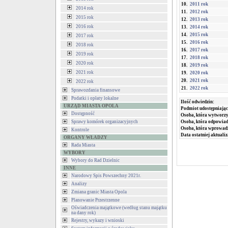
10.
2011 rok
2014 rok
11.
2012 rok
2015 rok
12.
2013 rok
2016 rok
13.
2014 rok
14.
2015 rok
2017 rok
15.
2016 rok
2018 rok
16.
2017 rok
2019 rok
17.
2018 rok
2020 rok
18.
2019 rok
2021 rok
19.
2020 rok
20.
2021 rok
2022 rok
21.
2022 rok
Sprawozdania finansowe
Podatki i opłaty lokalne
Ilość odwiedzin:
URZĄD MIASTA OPOLA
Podmiot udostępniając
Dostępność
Osoba, która wytworzy
Sprawy komórek organizacyjnych
Osoba, która odpowiada
Osoba, która wprowad
Kontrole
Data ostatniej aktualiz
ORGANY WŁADZY
Rada Miasta
WYBORY
Wybory do Rad Dzielnic
INNE
Narodowy Spis Powszechny 2021r.
Analizy
Zmiana granic Miasta Opola
Planowanie Przestrzenne
Oświadczenia majątkowe (według stanu majątku
na dany rok)
Rejestry, wykazy i wnioski