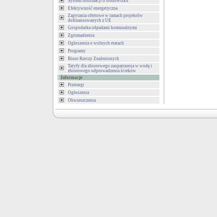
System informacji o środowisku
Efektywność energetyczna
Zapytania ofertowe w ramach projektów
dofinansowanych z UE
Gospodarka odpadami komunalnymi
Zgromadzenia
Ogłoszenia o wolnych etatach
Programy
Biuro Rzeczy Znalezionych
Tatyfy dla zbiorowego zaopatrzenia w wodę i
zbiorowego odprowadzenia ścieków
Informacje
Przetargi
Ogłoszenia
Obwieszczenia