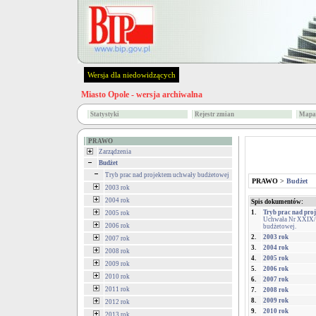
Wersja dla niedowidzących
Miasto Opole - wersja archiwalna
Statystyki
Rejestr zmian
Mapa 
PRAWO
Zarządzenia
Budżet
Tryb prac nad projektem uchwały budżetowej
PRAWO
>
Budżet
2003 rok
2004 rok
Spis dokumentów:
1.
Tryb prac nad pro
2005 rok
Uchwała Nr XXIX/50
2006 rok
budżetowej.
2.
2003 rok
2007 rok
3.
2004 rok
2008 rok
4.
2005 rok
2009 rok
5.
2006 rok
2010 rok
6.
2007 rok
2011 rok
7.
2008 rok
8.
2009 rok
2012 rok
9.
2010 rok
2013 rok