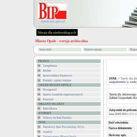
Wersja dla niedowidzących
Miasto Opole - wersja archiwalna
Statystyki
Rejestr zmian
Mapa 
PRAWO
Zarządzenia
Budżet
Sprawozdania finansowe
INNE
>
Tatyfy dla z
Podatki i opłaty lokalne
zaopatrzenia w wodę 
URZĄD MIASTA OPOLA
Dostępność
Taryfa dla zbiorowego
Sprawy komórek organizacyjnych
Zakład Gospodarki Kom
Kontrole
ORGANY WŁADZY
Rada Miasta
Załączniki do pobrani
WYBORY
lata 2018-2021
(153.1
Wybory do Rad Dzielnic
INNE
Ilość odwiedzin:
Narodowy Spis Powszechny 2021r.
Nazwa dokumentu:
Analizy
Skrócony opis:
Zmiana granic Miasta Opola