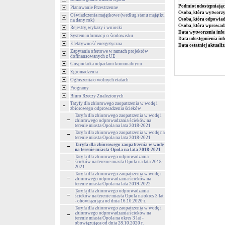
Podmiot udostępniając
Planowanie Przestrzenne
Osoba, która wytworzy
Oświadczenia majątkowe (według stanu majątku
Osoba, która odpowiada
na dany rok)
Osoba, która wprowad
Rejestry, wykazy i wnioski
Data wytworzenia info
System informacji o środowisku
Data udostępnienia inf
Efektywność energetyczna
Data ostatniej aktualiz
Zapytania ofertowe w ramach projektów
dofinansowanych z UE
Gospodarka odpadami komunalnymi
Zgromadzenia
Ogłoszenia o wolnych etatach
Programy
Biuro Rzeczy Znalezionych
Tatyfy dla zbiorowego zaopatrzenia w wodę i
zbiorowego odprowadzenia ścieków
Taryfa dla zbiorowego zaopatrzenia w wodę i
zbiorowego odprowadzania ścieków na
terenie miasta Opola na lata 2018-2021
Taryfa dla zbiorowego zaopatrzenia w wodę na
terenie miasta Opola na lata 2018-2021
Taryfa dla zbiorowego zaopatrzenia w wodę
na terenie miasta Opola na lata 2018-2021
Taryfa dla zbiorowego odprowadzania
ścieków na terenie miasta Opola na lata 2018-
2021
Taryfa dla zbiorowego zaopatrzenia w wodę i
zbiorowego odprowadzania ścieków na
terenie miasta Opola na lata 2019-2022
Taryfa dla zbiorowego odprowadzania
ścieków na terenie miasta Opola na okres 3 lat
- obowiązująca od dnia 16.10.2020 r.
Taryfa dla zbiorowego zaopatrzenia w wodę i
zbiorowego odprowadzania ścieków na
terenie miasta Opola na okres 3 lat -
obowiązująca od dnia 28.10.2020 r.