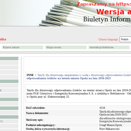
alna
Choose language:
Rejestr zmian
Mapa strony
Instrukcja biuletynu
INNE
>
Tatyfy dla zbiorowego zaopatrzenia w wodę i zbiorowego odprowadzenia ściek
odprowadzania ścieków na terenie miasta Opola na lata 2018-2021
Taryfa dla zbiorowego odprowadzania ścieków na terenie miasta Opola na lata 2018-
ch
przez PGE Górnictwo i Energetyka Konwencjonalna S.A. z siedzibą w Bełchatowie - Odd
w Opolu przy ul. Elektrownianej 25.
Ilość odwiedzin:
4256
Taryfa dla zbiorowego odpr
Nazwa dokumentu:
Opola na lata 2018-2021
dla odbiorców obsługiwany
Skrócony opis:
1r.
Energetyka Konwencjonaln
Podmiot udostępniający:
Urząd Miasta Opola
Osoba, która wytworzyła informację:
Piotr Makarowski