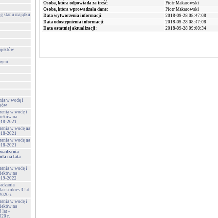
Osoba, która odpowiada za treść:
Piotr Makarowski
Osoba, która wprowadzała dane:
Piotr Makarowski
g stanu majątku
Data wytworzenia informacji:
2018-09-28 08:47:08
Data udostępnienia informacji:
2018-09-28 08:47:08
Data ostatniej aktualizacji:
2018-09-28 09:00:34
ojektów
nymi
nia w wodę i
eków
zenia w wodę i
cieków na
2018-2021
rzenia w wodę na
2018-2021
rzenia w wodę na
2018-2021
owadzania
ola na lata
zenia w wodę i
cieków na
2019-2022
wadzania
a na okres 3 lat
2020 r.
zenia w wodę i
cieków na
 lat -
20 r.