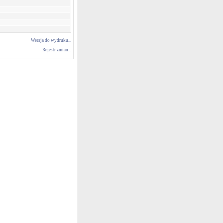
Wersja do wydruku...
Rejestr zmian...