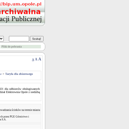
Pliki do pobrania
A
A
A
ów
>
Taryfa dla zbiorowego
2021 dla odbiorców obsługiwanych
ział Elektrownia Opole z siedzibą
owadzania ścieków na terenie miasta
ch przez PGE Górnictwo i
a S.A.