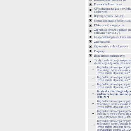
Planowanie Przestrzenne
Oświadczenia majątkowe (wedłu
na dany rok)
Rejestry, wykazy i wnioski
System informacji o środowisku
Efektywność energetyczna
Zapytania ofertowe w ramach pr
dofinansowanych z UE
Gospodarka odpadami komunal
Zgromadzenia
Ogłoszenia o wolnych etatach
Programy
Biuro Rzeczy Znalezionych
Tatyfy dla zbiorowego zaopatrze
zbiorowego odprowadzenia ści
Taryfa dla zbiorowego zaopatr
zbiorowego odprowadzania ś
terenie miasta Opola na lata 
Taryfa dla zbiorowego zaopat
terenie miasta Opola na lata 
Taryfa dla zbiorowego zaopat
terenie miasta Opola na lata 
Taryfa dla zbiorowego odpr
ścieków na terenie miasta Op
2018-2021
Taryfa dla zbiorowego zaopatr
zbiorowego odprowadzania ś
terenie miasta Opola na lata 
Taryfa dla zbiorowego odpro
ścieków na terenie miasta Opol
- obowiązująca od dnia 16.10.
Taryfa dla zbiorowego zaopatr
zbiorowego odprowadzania ś
terenie miasta Opola na okres 3
obowiązująca od dnia 28.10.20