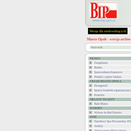
Wersja dla niedowidzących
Miasto Opole - wersja archiw
Statystyki
PRAWO
Zarządzenia
Budżet
Sprawozdania finansowe
Podatki i opłaty lokalne
URZĄD MIASTA OPOLA
Dostępność
Sprawy komórek organizacyjny
Kontrole
ORGANY WŁADZY
Rada Miasta
WYBORY
Wybory do Rad Dzielnic
INNE
Narodowy Spis Powszechny 202
Analizy
Zmiana granic Miasta Opola