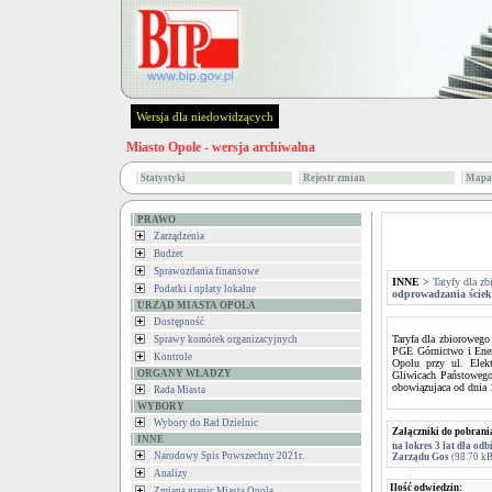
Wersja dla niedowidzących
Miasto Opole - wersja archiwalna
Statystyki
Rejestr zmian
Mapa 
PRAWO
Zarządzenia
Budżet
Sprawozdania finansowe
INNE
>
Tatyfy dla z
Podatki i opłaty lokalne
odprowadzania ściekó
URZĄD MIASTA OPOLA
Dostępność
Taryfa dla zbiorowego
Sprawy komórek organizacyjnych
PGE Górnictwo i Ener
Kontrole
Opolu przy ul. Elek
ORGANY WŁADZY
Gliwicach Państowego
obowiązujaca od dnia 
Rada Miasta
WYBORY
Wybory do Rad Dzielnic
Załączniki do pobrani
INNE
na lokres 3 lat dla o
Narodowy Spis Powszechny 2021r.
Zarządu Gos
(98.70 kB
Analizy
Ilość odwiedzin:
Zmiana granic Miasta Opola