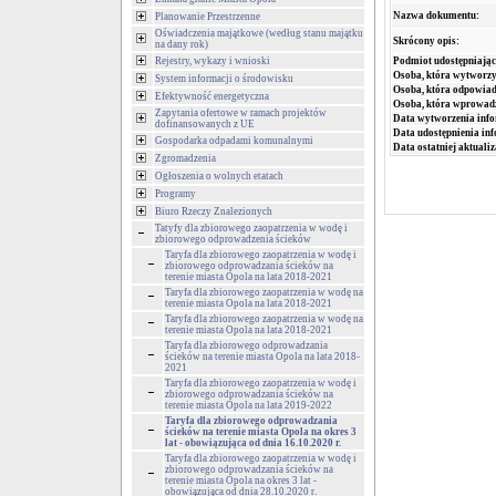
Nazwa dokumentu:
Planowanie Przestrzenne
Oświadczenia majątkowe (według stanu majątku
Skrócony opis:
na dany rok)
Podmiot udostępniając
Rejestry, wykazy i wnioski
Osoba, która wytworzy
System informacji o środowisku
Osoba, która odpowiada
Efektywność energetyczna
Osoba, która wprowad
Zapytania ofertowe w ramach projektów
Data wytworzenia info
dofinansowanych z UE
Data udostępnienia inf
Gospodarka odpadami komunalnymi
Data ostatniej aktualiz
Zgromadzenia
Ogłoszenia o wolnych etatach
Programy
Biuro Rzeczy Znalezionych
Tatyfy dla zbiorowego zaopatrzenia w wodę i
zbiorowego odprowadzenia ścieków
Taryfa dla zbiorowego zaopatrzenia w wodę i
zbiorowego odprowadzania ścieków na
terenie miasta Opola na lata 2018-2021
Taryfa dla zbiorowego zaopatrzenia w wodę na
terenie miasta Opola na lata 2018-2021
Taryfa dla zbiorowego zaopatrzenia w wodę na
terenie miasta Opola na lata 2018-2021
Taryfa dla zbiorowego odprowadzania
ścieków na terenie miasta Opola na lata 2018-
2021
Taryfa dla zbiorowego zaopatrzenia w wodę i
zbiorowego odprowadzania ścieków na
terenie miasta Opola na lata 2019-2022
Taryfa dla zbiorowego odprowadzania
ścieków na terenie miasta Opola na okres 3
lat - obowiązująca od dnia 16.10.2020 r.
Taryfa dla zbiorowego zaopatrzenia w wodę i
zbiorowego odprowadzania ścieków na
terenie miasta Opola na okres 3 lat -
obowiązująca od dnia 28.10.2020 r.