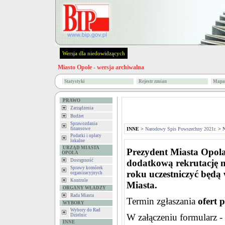
Wersja dla niedowidzących
Miasto Opole - wersja archiwalna
Statystyki
Rejestr zmian
Mapa 
PRAWO
Zarządzenia
Budżet
Sprawozdania
finansowe
INNE
>
Narodowy Spis Powszechny 2021r.
>
N
Podatki i opłaty
lokalne
URZĄD MIASTA
Prezydent Miasta Opol
OPOLA
Dostępność
dodatkową rekrutację n
Sprawy komórek
roku uczestniczyć będą 
organizacyjnych
Kontrole
Miasta.
ORGANY WŁADZY
Rada Miasta
Termin zgłaszania
ofert 
WYBORY
Wybory do Rad
W załączeniu formularz -
Dzielnic
INNE