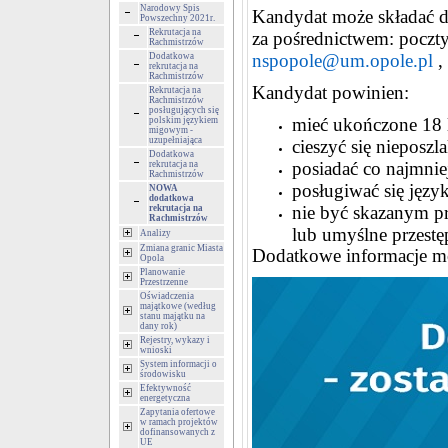
Narodowy Spis
Kandydat może składać d
Powszechny 2021r.
Rekrutacja na
za pośrednictwem: poczty
Rachmistrzów
nspopole@um.opole.pl
,
Dodatkowa
rekrutacja na
Rachmistrzów
Kandydat powinien:
Rekrutacja na
Rachmistrzów
posługujących się
mieć ukończone 18 l
polskim językiem
migowym -
uzupełniająca
cieszyć się nieposzl
Dodatkowa
posiadać co najmniej
rekrutacja na
Rachmistrzów
posługiwać się języ
NOWA
dodatkowa
nie być skazanym 
rekrutacja na
Rachmistrzów
lub umyślne przest
Analizy
Zmiana granic Miasta
Dodatkowe informacje mo
Opola
Planowanie
Przestrzenne
Oświadczenia
majątkowe (według
stanu majątku na
dany rok)
Rejestry, wykazy i
wnioski
System informacji o
środowisku
Efektywność
energetyczna
Zapytania ofertowe
w ramach projektów
dofinansowanych z
UE