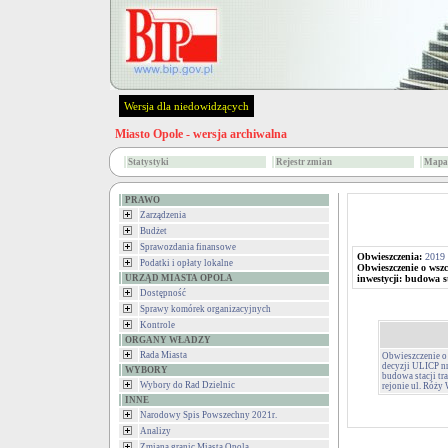
Wersja dla niedowidzących
Miasto Opole - wersja archiwalna
Statystyki
Rejestr zmian
Mapa 
PRAWO
Zarządzenia
Budżet
Sprawozdania finansowe
Obwieszczenia:
2019
Podatki i opłaty lokalne
Obwieszczenie o wsz
URZĄD MIASTA OPOLA
inwestycji: budowa st
Dostępność
Sprawy komórek organizacyjnych
Kontrole
ORGANY WŁADZY
Rada Miasta
Obwieszczenie o
decyzji ULICP n
WYBORY
budowa stacji tra
Wybory do Rad Dzielnic
rejonie ul. Róży
INNE
Narodowy Spis Powszechny 2021r.
Analizy
Zmiana granic Miasta Opola