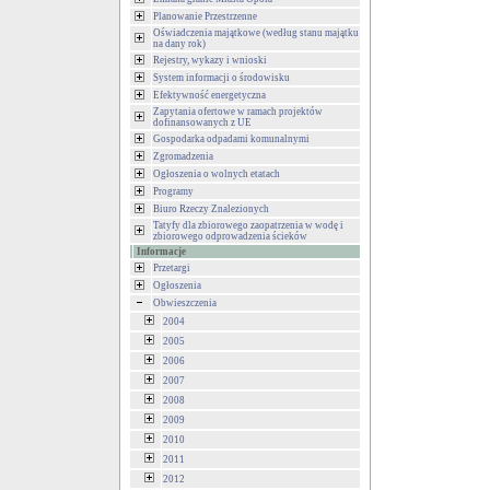
Planowanie Przestrzenne
Oświadczenia majątkowe (według stanu majątku
na dany rok)
Rejestry, wykazy i wnioski
System informacji o środowisku
Efektywność energetyczna
Zapytania ofertowe w ramach projektów
dofinansowanych z UE
Gospodarka odpadami komunalnymi
Zgromadzenia
Ogłoszenia o wolnych etatach
Programy
Biuro Rzeczy Znalezionych
Tatyfy dla zbiorowego zaopatrzenia w wodę i
zbiorowego odprowadzenia ścieków
Informacje
Przetargi
Ogłoszenia
Obwieszczenia
2004
2005
2006
2007
2008
2009
2010
2011
2012