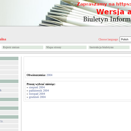
alna
Choose language:
Rejestr zmian
Mapa strony
Instrukcja biuletynu
Obwieszczenia:
2004
Proszę wybrać miesiąc:
»
sierpień 2004
ch
»
październik 2004
»
listopad 2004
»
grudzień 2004
1r.