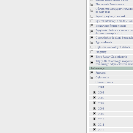
Planowanie Przestrzenne
Oświadczenia majątkowe (wedłu
na dany rok)
Rejestry, wykazy i wnioski
System informacji o środowisku
Efektywność energetyczna
Zapytania ofertowe w ramach pr
dofinansowanych z UE
Gospodarka odpadami komunal
Zgromadzenia
Ogłoszenia o wolnych etatach
Programy
Biuro Rzeczy Znalezionych
Tatyfy dla zbiorowego zaopatrze
zbiorowego odprowadzenia ści
Informacje
Przetargi
Ogłoszenia
Obwieszczenia
2004
2005
2006
2007
2008
2009
2010
2011
2012