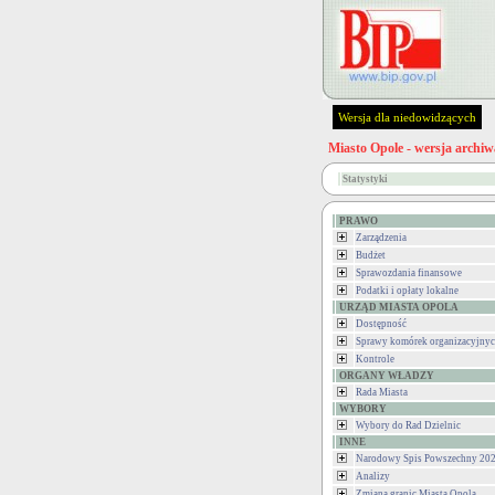
Wersja dla niedowidzących
Miasto Opole - wersja archiw
Statystyki
PRAWO
Zarządzenia
Budżet
Sprawozdania finansowe
Podatki i opłaty lokalne
URZĄD MIASTA OPOLA
Dostępność
Sprawy komórek organizacyjny
Kontrole
ORGANY WŁADZY
Rada Miasta
WYBORY
Wybory do Rad Dzielnic
INNE
Narodowy Spis Powszechny 202
Analizy
Zmiana granic Miasta Opola