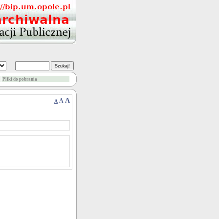
Pliki do pobrania
A
A
A