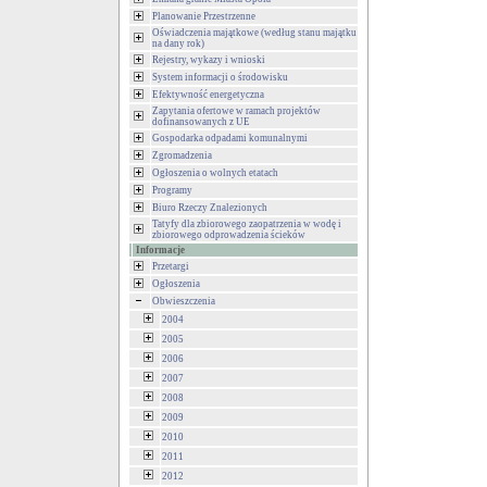
Planowanie Przestrzenne
Oświadczenia majątkowe (według stanu majątku
na dany rok)
Rejestry, wykazy i wnioski
System informacji o środowisku
Efektywność energetyczna
Zapytania ofertowe w ramach projektów
dofinansowanych z UE
Gospodarka odpadami komunalnymi
Zgromadzenia
Ogłoszenia o wolnych etatach
Programy
Biuro Rzeczy Znalezionych
Tatyfy dla zbiorowego zaopatrzenia w wodę i
zbiorowego odprowadzenia ścieków
Informacje
Przetargi
Ogłoszenia
Obwieszczenia
2004
2005
2006
2007
2008
2009
2010
2011
2012