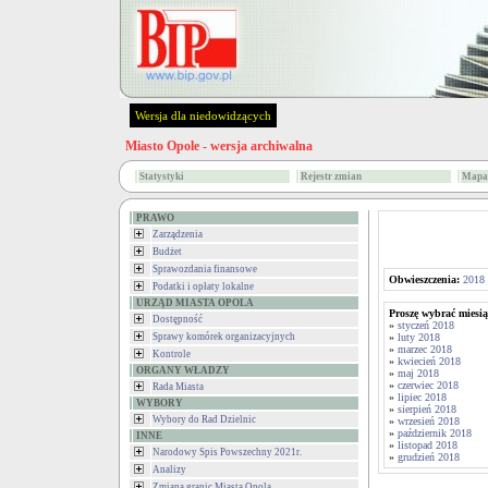
Wersja dla niedowidzących
Miasto Opole - wersja archiwalna
Statystyki
Rejestr zmian
Mapa 
PRAWO
Zarządzenia
Budżet
Sprawozdania finansowe
Obwieszczenia:
2018
Podatki i opłaty lokalne
URZĄD MIASTA OPOLA
Proszę wybrać miesią
Dostępność
»
styczeń 2018
Sprawy komórek organizacyjnych
»
luty 2018
»
marzec 2018
Kontrole
»
kwiecień 2018
ORGANY WŁADZY
»
maj 2018
»
czerwiec 2018
Rada Miasta
»
lipiec 2018
WYBORY
»
sierpień 2018
Wybory do Rad Dzielnic
»
wrzesień 2018
»
październik 2018
INNE
»
listopad 2018
Narodowy Spis Powszechny 2021r.
»
grudzień 2018
Analizy
Zmiana granic Miasta Opola