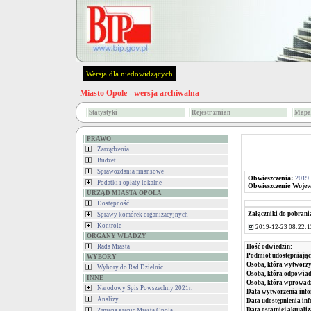
Wersja dla niedowidzących
Miasto Opole - wersja archiwalna
Statystyki
Rejestr zmian
Mapa 
PRAWO
Zarządzenia
Budżet
Sprawozdania finansowe
Obwieszczenia:
2019
Podatki i opłaty lokalne
Obwieszczenie Woje
URZĄD MIASTA OPOLA
Dostępność
Załączniki do pobrani
Sprawy komórek organizacyjnych
Kontrole
2019-12-23 08:22:1
ORGANY WŁADZY
Rada Miasta
Ilość odwiedzin:
Podmiot udostępniając
WYBORY
Osoba, która wytworzy
Wybory do Rad Dzielnic
Osoba, która odpowiada
INNE
Osoba, która wprowad
Narodowy Spis Powszechny 2021r.
Data wytworzenia info
Analizy
Data udostępnienia inf
Data ostatniej aktualiz
Zmiana granic Miasta Opola