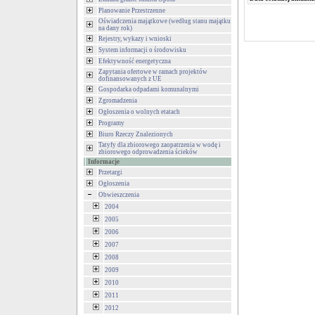
Planowanie Przestrzenne
Oświadczenia majątkowe (według stanu majątku
na dany rok)
Rejestry, wykazy i wnioski
System informacji o środowisku
Efektywność energetyczna
Zapytania ofertowe w ramach projektów
dofinansowanych z UE
Gospodarka odpadami komunalnymi
Zgromadzenia
Ogłoszenia o wolnych etatach
Programy
Biuro Rzeczy Znalezionych
Tatyfy dla zbiorowego zaopatrzenia w wodę i
zbiorowego odprowadzenia ścieków
Informacje
Przetargi
Ogłoszenia
Obwieszczenia
2004
2005
2006
2007
2008
2009
2010
2011
2012