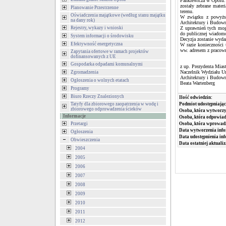
Pankiewicza w Opolu.
zostały zebrane mater
Planowanie Przestrzenne
terenu.
Oświadczenia majątkowe (według stanu majątku
W związku z powyższ
na dany rok)
Architektury i Budown
Rejestry, wykazy i wnioski
Z uprawnień tych mogą
do publicznej wiadomo
System informacji o środowisku
Decyzja zostanie wyd
Efektywność energetyczna
W razie konieczności 
ww. adresem z pracow
Zapytania ofertowe w ramach projektów
dofinansowanych z UE
Gospodarka odpadami komunalnymi
z up. Prezydenta Mias
Naczelnik Wydziału Ur
Zgromadzenia
Architektury i Budow
Ogłoszenia o wolnych etatach
Beata Wartenberg
Programy
Biuro Rzeczy Znalezionych
Ilość odwiedzin:
Tatyfy dla zbiorowego zaopatrzenia w wodę i
Podmiot udostępniając
zbiorowego odprowadzenia ścieków
Osoba, która wytworzy
Informacje
Osoba, która odpowiada
Przetargi
Osoba, która wprowad
Data wytworzenia info
Ogłoszenia
Data udostępnienia inf
Obwieszczenia
Data ostatniej aktualiz
2004
2005
2006
2007
2008
2009
2010
2011
2012