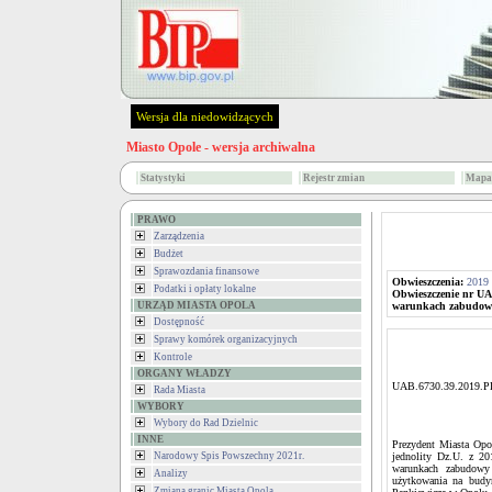
Wersja dla niedowidzących
Miasto Opole - wersja archiwalna
Statystyki
Rejestr zmian
Mapa 
PRAWO
Zarządzenia
Budżet
Sprawozdania finansowe
Obwieszczenia:
2019
Podatki i opłaty lokalne
Obwieszczenie nr UAB
URZĄD MIASTA OPOLA
warunkach zabudowy 
Dostępność
Sprawy komórek organizacyjnych
Kontrole
ORGANY WŁADZY
UAB.6730.39.2019.P
Rada Miasta
WYBORY
Wybory do Rad Dzielnic
INNE
Prezydent Miasta Opol
Narodowy Spis Powszechny 2021r.
jednolity Dz.U. z 2
warunkach zabudowy
Analizy
użytkowania na budyn
Zmiana granic Miasta Opola