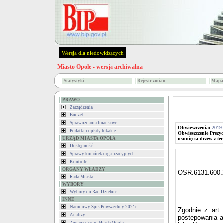
Wersja dla niedowidzących
Miasto Opole - wersja archiwalna
Statystyki
Rejestr zmian
Mapa 
PRAWO
Zarządzenia
Budżet
Sprawozdania finansowe
Obwieszczenia:
2019
Podatki i opłaty lokalne
Obwieszczenie Prezy
URZĄD MIASTA OPOLA
usunięcia drzew z te
Dostępność
Sprawy komórek organizacyjnych
Kontrole
ORGANY WŁADZY
OSR.6131.600
Rada Miasta
WYBORY
Wybory do Rad Dzielnic
INNE
Narodowy Spis Powszechny 2021r.
Zgodnie z art
Analizy
postępowania ad
Zmiana granic Miasta Opola