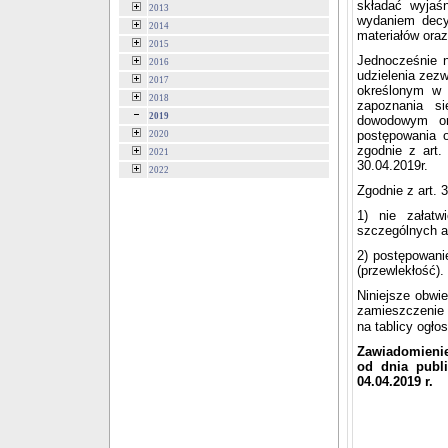
składać wyjaś
2013
wydaniem decy
2014
materiałów ora
2015
Jednocześnie 
2016
udzielenia zezw
2017
określonym w 
2018
zapoznania s
2019
dowodowym or
postępowania 
2020
zgodnie z art.
2021
30.04.2019r.
2022
Zgodnie z art. 3
1) nie załatw
szczególnych a
2) postępowanie
(przewlekłość).
Niniejsze obwi
zamieszczenie 
na tablicy ogło
Zawiadomienie
od dnia publi
04.04.2019 r.