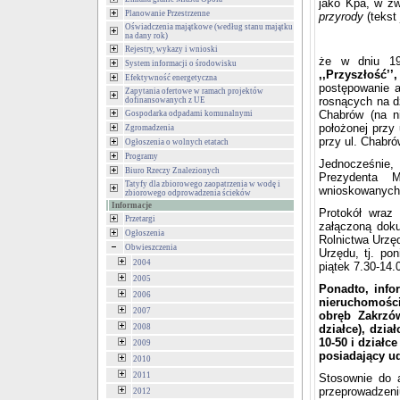
jako Kpa, w zw
Planowanie Przestrzenne
przyrody
(
tekst
Oświadczenia majątkowe (według stanu majątku
na dany rok)
Rejestry, wykazy i wnioski
że w dniu 19
System informacji o środowisku
,,Przyszłość’
Efektywność energetyczna
postępowanie a
Zapytania ofertowe w ramach projektów
rosnących na d
dofinansowanych z UE
Chabrów (na ni
Gospodarka odpadami komunalnymi
położonej przy 
Zgromadzenia
przy ul. Chabró
Ogłoszenia o wolnych etatach
Programy
Jednocześnie,
Biuro Rzeczy Znalezionych
Prezydenta M
Tatyfy dla zbiorowego zaopatrzenia w wodę i
wnioskowanych 
zbiorowego odprowadzenia ścieków
Informacje
Protokół wraz
Przetargi
załączoną doku
Ogłoszenia
Rolnictwa Urzęd
Obwieszczenia
Urzędu, tj. po
2004
piątek 7.30-14.
2005
Ponadto, info
2006
nieruchomośc
2007
obręb Zakrzó
2008
działce), dzia
10-50 i działc
2009
posiadający u
2010
2011
Stosownie do 
przeprowadzeni
2012