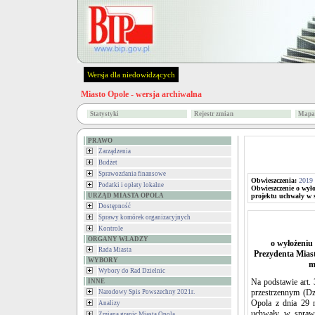
Wersja dla niedowidzących
Miasto Opole - wersja archiwalna
Statystyki
Rejestr zmian
Mapa 
PRAWO
Zarządzenia
Budżet
Sprawozdania finansowe
Obwieszczenia:
2019
Podatki i opłaty lokalne
Obwieszczenie o wył
URZĄD MIASTA OPOLA
projektu uchwały w s
Dostępność
Sprawy komórek organizacyjnych
Kontrole
ORGANY WŁADZY
o wyłożeniu
Rada Miasta
Prezydenta Mias
WYBORY
m
Wybory do Rad Dzielnic
Na podstawie art.
INNE
przestrzennym (Dz
Narodowy Spis Powszechny 2021r.
Opola z dnia 29 
Analizy
uchwały w sprawi
Zmiana granic Miasta Opola