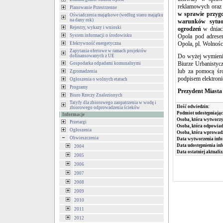
reklamowych oraz
Planowanie Przestrzenne
w sprawie przygo
Oświadczenia majątkowe (według stanu majątku
na dany rok)
warunków sytuow
Rejestry, wykazy i wnioski
ogrodzeń
w dniac
System informacji o środowisku
Opola pod adresem
Opola, pl. Wolnośc
Efektywność energetyczna
Zapytania ofertowe w ramach projektów
Do wyżej wymienio
dofinansowanych z UE
Biurze Urbanistyc
Gospodarka odpadami komunalnymi
lub za pomocą śro
Zgromadzenia
podpisem elektroni
Ogłoszenia o wolnych etatach
Programy
Prezydent Miasta
Biuro Rzeczy Znalezionych
Tatyfy dla zbiorowego zaopatrzenia w wodę i
Ilość odwiedzin:
zbiorowego odprowadzenia ścieków
Podmiot udostępniając
Informacje
Osoba, która wytworzy
Przetargi
Osoba, która odpowiada
Ogłoszenia
Osoba, która wprowad
Obwieszczenia
Data wytworzenia info
Data udostępnienia inf
2004
Data ostatniej aktualiz
2005
2006
2007
2008
2009
2010
2011
2012