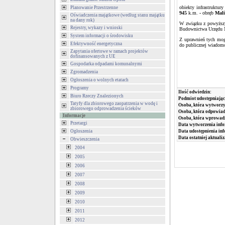
obiekty infrastruktury
Planowanie Przestrzenne
945
k.m.
-
obręb
Mal
Oświadczenia majątkowe (według stanu majątku
na dany rok)
W związku z powyższym
Rejestry, wykazy i wnioski
Budownictwa Urzędu M
System informacji o środowisku
Z uprawnień tych mogą
Efektywność energetyczna
do publicznej wiadomo
Zapytania ofertowe w ramach projektów
dofinansowanych z UE
Gospodarka odpadami komunalnymi
Zgromadzenia
Ogłoszenia o wolnych etatach
Programy
Ilość odwiedzin:
Biuro Rzeczy Znalezionych
Podmiot udostępniając
Tatyfy dla zbiorowego zaopatrzenia w wodę i
Osoba, która wytworzy
zbiorowego odprowadzenia ścieków
Osoba, która odpowiada
Informacje
Osoba, która wprowad
Przetargi
Data wytworzenia info
Ogłoszenia
Data udostępnienia inf
Data ostatniej aktualiz
Obwieszczenia
2004
2005
2006
2007
2008
2009
2010
2011
2012