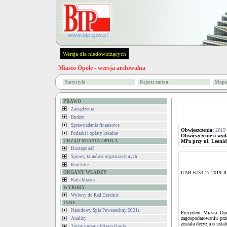
Wersja dla niedowidzących
Miasto Opole - wersja archiwalna
Statystyki
Rejestr zmian
Mapa 
PRAWO
Zarządzenia
Budżet
Sprawozdania finansowe
Obwieszczenia:
2019
Podatki i opłaty lokalne
Obwieszczenie o wyda
URZĄD MIASTA OPOLA
MPa przy ul. Leonida
Dostępność
Sprawy komórek organizacyjnych
Kontrole
ORGANY WŁADZY
UAB.6733.17.2019.J
Rada Miasta
WYBORY
Wybory do Rad Dzielnic
INNE
Narodowy Spis Powszechny 2021r.
Prezydent Miasta Opo
zagospodarowaniu prze
Analizy
została decyzja o usta
Zmiana granic Miasta Opola