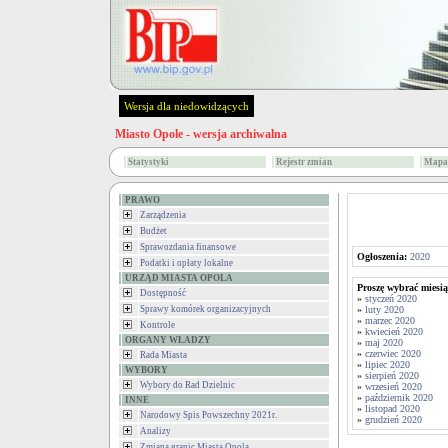
Wersja dla niedowidzących
Miasto Opole - wersja archiwalna
Statystyki
Rejestr zmian
Mapa 
PRAWO
Zarządzenia
Budżet
Sprawozdania finansowe
Ogłoszenia:
2020
Podatki i opłaty lokalne
URZĄD MIASTA OPOLA
Proszę wybrać miesią
Dostępność
»
styczeń 2020
Sprawy komórek organizacyjnych
»
luty 2020
»
marzec 2020
Kontrole
»
kwiecień 2020
ORGANY WŁADZY
»
maj 2020
»
czerwiec 2020
Rada Miasta
»
lipiec 2020
WYBORY
»
sierpień 2020
Wybory do Rad Dzielnic
»
wrzesień 2020
»
październik 2020
INNE
»
listopad 2020
Narodowy Spis Powszechny 2021r.
»
grudzień 2020
Analizy
Zmiana granic Miasta Opola