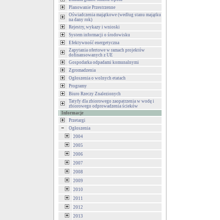
Planowanie Przestrzenne
Oświadczenia majątkowe (według stanu majątku
na dany rok)
Rejestry, wykazy i wnioski
System informacji o środowisku
Efektywność energetyczna
Zapytania ofertowe w ramach projektów
dofinansowanych z UE
Gospodarka odpadami komunalnymi
Zgromadzenia
Ogłoszenia o wolnych etatach
Programy
Biuro Rzeczy Znalezionych
Tatyfy dla zbiorowego zaopatrzenia w wodę i
zbiorowego odprowadzenia ścieków
Informacje
Przetargi
Ogłoszenia
2004
2005
2006
2007
2008
2009
2010
2011
2012
2013