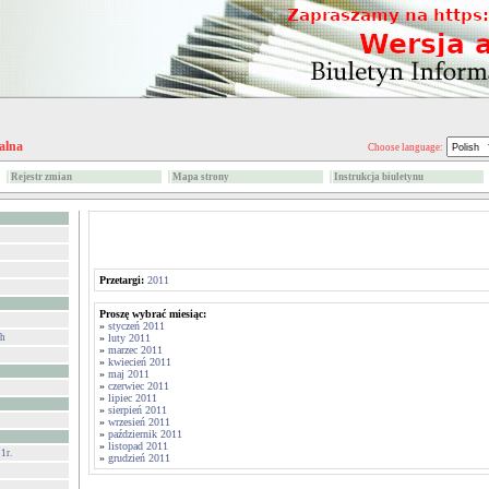
alna
Choose language:
Rejestr zmian
Mapa strony
Instrukcja biuletynu
Przetargi:
2011
Proszę wybrać miesiąc:
»
styczeń 2011
ch
»
luty 2011
»
marzec 2011
»
kwiecień 2011
»
maj 2011
»
czerwiec 2011
»
lipiec 2011
»
sierpień 2011
»
wrzesień 2011
»
październik 2011
»
listopad 2011
1r.
»
grudzień 2011