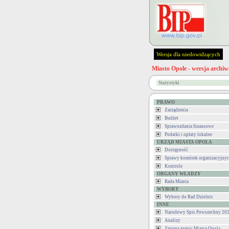
Wersja dla niedowidzących
Miasto Opole - wersja archiw
Statystyki
PRAWO
Zarządzenia
Budżet
Sprawozdania finansowe
Podatki i opłaty lokalne
URZĄD MIASTA OPOLA
Dostępność
Sprawy komórek organizacyjny
Kontrole
ORGANY WŁADZY
Rada Miasta
WYBORY
Wybory do Rad Dzielnic
INNE
Narodowy Spis Powszechny 202
Analizy
Zmiana granic Miasta Opola