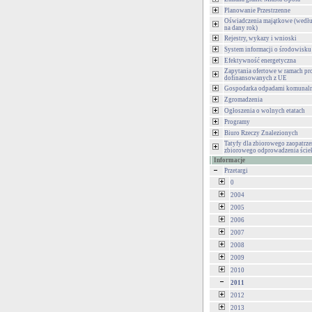
Planowanie Przestrzenne
Oświadczenia majątkowe (wedłu
na dany rok)
Rejestry, wykazy i wnioski
System informacji o środowisku
Efektywność energetyczna
Zapytania ofertowe w ramach pr
dofinansowanych z UE
Gospodarka odpadami komunal
Zgromadzenia
Ogłoszenia o wolnych etatach
Programy
Biuro Rzeczy Znalezionych
Tatyfy dla zbiorowego zaopatrze
zbiorowego odprowadzenia ści
Informacje
Przetargi
0
2004
2005
2006
2007
2008
2009
2010
2011
2012
2013