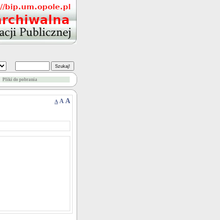
Pliki do pobrania
A
A
A