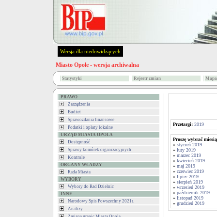
Wersja dla niedowidzących
Miasto Opole - wersja archiwalna
Statystyki
Rejestr zmian
Mapa 
PRAWO
Zarządzenia
Budżet
Sprawozdania finansowe
Przetargi:
2019
Podatki i opłaty lokalne
URZĄD MIASTA OPOLA
Proszę wybrać miesią
Dostępność
»
styczeń 2019
Sprawy komórek organizacyjnych
»
luty 2019
»
marzec 2019
Kontrole
»
kwiecień 2019
ORGANY WŁADZY
»
maj 2019
»
czerwiec 2019
Rada Miasta
»
lipiec 2019
WYBORY
»
sierpień 2019
Wybory do Rad Dzielnic
»
wrzesień 2019
»
październik 2019
INNE
»
listopad 2019
Narodowy Spis Powszechny 2021r.
»
grudzień 2019
Analizy
Zmiana granic Miasta Opola