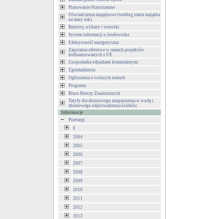
Planowanie Przestrzenne
Oświadczenia majątkowe (według stanu majątku
na dany rok)
Rejestry, wykazy i wnioski
System informacji o środowisku
Efektywność energetyczna
Zapytania ofertowe w ramach projektów
dofinansowanych z UE
Gospodarka odpadami komunalnymi
Zgromadzenia
Ogłoszenia o wolnych etatach
Programy
Biuro Rzeczy Znalezionych
Tatyfy dla zbiorowego zaopatrzenia w wodę i
zbiorowego odprowadzenia ścieków
Informacje
Przetargi
0
2004
2005
2006
2007
2008
2009
2010
2011
2012
2013