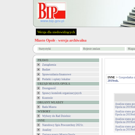
Wersja dla niedowidzących
Miasto Opole - wersja archiwalna
Statystyki
Rejestr zmian
Mapa 
PRAWO
Zarządzenia
Budżet
Sprawozdania finansowe
INNE
>
Gospodarka 
Podatki i opłaty lokalne
2019rok.
URZĄD MIASTA OPOLA
Dostępność
Sprawy komórek organizacyjnych
Kontrole
ORGANY WŁADZY
Analiza stanu g
Rada Miasta
Opola za 2019ro
WYBORY
Analiza stanu g
Opola za 2019ro
Wybory do Rad Dzielnic
Analiza stanu g
INNE
Opola za 2019ro
Narodowy Spis Powszechny 2021r.
Analiza stanu g
Opola za 2019ro
Analizy
Zmiana granic Miasta Opola