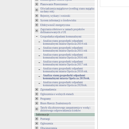
Planowanie Przestrzenne
Oświadczenia majątkowe (według stanu majątku
na dany rok)
Rejestry, wykazy i wnioski
System informacji o środowisku
Efektywność energetyczna
Zapytania ofertowe w ramach projektów
dofinansowanych z UE
Gospodarka odpadami komunalnymi
Analiza stanu gospodarki odpadami
komunalnymi miasta Opola za 2014 rok
Analiza stanu gospodarki odpadami
komunalnymi miasta Opola za 2015 rok
Analiza stanu gospodarki odpadami
komunalnymi miasta Opola za 2016 rok
Analiza stanu gospodarki odpadami
komunalnymi miasta Opola za 2017 rok
Analiza stanu gospodarki odpadami
komunalnymi miasta Opola za 2018 rok.
Analiza stanu gospodarki odpadami
komunalnymi miasta Opola za 2019rok.
Analiza stanu gospodarki odpadami
komunalnymi miasta Opola za 2020rok.
Zgromadzenia
Ogłoszenia o wolnych etatach
Programy
Biuro Rzeczy Znalezionych
Tatyfy dla zbiorowego zaopatrzenia w wodę i
zbiorowego odprowadzenia ścieków
Informacje
Przetargi
Ogłoszenia
Obwieszczenia