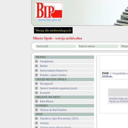
Wersja dla niedowidzących
Miasto Opole - wersja archiwalna
Statystyki
Rejestr zmian
Mapa 
PRAWO
Zarządzenia
Budżet
Sprawozdania finansowe
INNE
>
Gospodarka 
Podatki i opłaty lokalne
2020rok.
URZĄD MIASTA OPOLA
Dostępność
Sprawy komórek organizacyjnych
Kontrole
ORGANY WŁADZY
Analiza stanu g
Rada Miasta
Opola za 2020ro
WYBORY
Wybory do Rad Dzielnic
INNE
Narodowy Spis Powszechny 2021r.
Analizy
Zmiana granic Miasta Opola