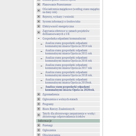
Planowanie Przestrzenne
Oświadczenia majątkowe (według stanu majątku
na dany rok)
Rejestry, wykazy i wnioski
System informacji o środowisku
Efektywność energetyczna
Zapytania ofertowe w ramach projektów
dofinansowanych z UE
Gospodarka odpadami komunalnymi
Analiza stanu gospodarki odpadami
komunalnymi miasta Opola za 2014 rok
Analiza stanu gospodarki odpadami
komunalnymi miasta Opola za 2015 rok
Analiza stanu gospodarki odpadami
komunalnymi miasta Opola za 2016 rok
Analiza stanu gospodarki odpadami
komunalnymi miasta Opola za 2017 rok
Analiza stanu gospodarki odpadami
komunalnymi miasta Opola za 2018 rok.
Analiza stanu gospodarki odpadami
komunalnymi miasta Opola za 2019rok.
Analiza stanu gospodarki odpadami
komunalnymi miasta Opola za 2020rok.
Zgromadzenia
Ogłoszenia o wolnych etatach
Programy
Biuro Rzeczy Znalezionych
Tatyfy dla zbiorowego zaopatrzenia w wodę i
zbiorowego odprowadzenia ścieków
Informacje
Przetargi
Ogłoszenia
Obwieszczenia