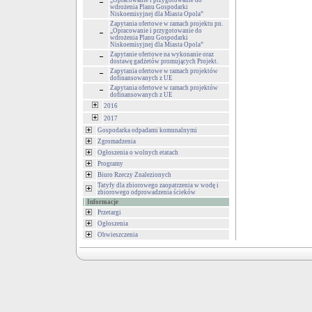
„Opracowanie i przygotowanie do
wdrożenia Planu Gospodarki
Niskoemisyjnej dla Miasta Opola”
Zapytania ofertowe w ramach projektu pn.
„Opracowanie i przygotowanie do
wdrożenia Planu Gospodarki
Niskoemisyjnej dla Miasta Opola”
Zapytanie ofertowe na wykonanie oraz
dostawę gadżetów promujących Projekt.
Zapytania ofertowe w ramach projektów
dofinansowanych z UE
Zapytania ofertowe w ramach projektów
dofinansowanych z UE
2016
2017
Gospodarka odpadami komunalnymi
Zgromadzenia
Ogłoszenia o wolnych etatach
Programy
Biuro Rzeczy Znalezionych
Tatyfy dla zbiorowego zaopatrzenia w wodę i
zbiorowego odprowadzenia ścieków
Informacje
Przetargi
Ogłoszenia
Obwieszczenia