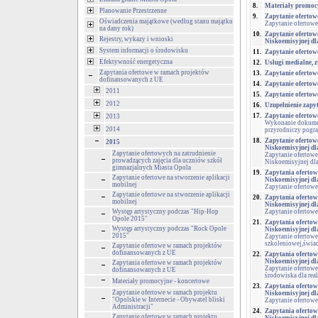
8.
Materiały promocy
Planowanie Przestrzenne
9.
Zapytanie ofertow
Oświadczenia majątkowe (według stanu majątku
Zapytanie ofertowe
na dany rok)
10.
Zapytanie ofertow
Rejestry, wykazy i wnioski
Niskoemisyjnej dl
System informacji o środowisku
11.
Zapytanie ofertow
Efektywność energetyczna
12.
Usługi medialne, 
Zapytania ofertowe w ramach projektów
13.
Zapytanie ofertow
dofinansowanych z UE
14.
Zapytanie ofertow
2011
15.
Zapytanie ofertow
2012
16.
Uzupełnienie zapy
17.
Zapytanie ofertow
2013
Wykonanie dokument
2014
przyrodniczy pogra
18.
Zapytanie ofertow
2015
Niskoemisyjnej dl
Zapytanie ofertowych na zatrudnienie
Zapytanie ofertowe
prowadzących zajęcia dla uczniów szkół
Niskoemisyjnej dl
gimnazjalnych Miasta Opola
19.
Zapytania ofertow
Zapytanie ofertowe na stworzenie aplikacji
Niskoemisyjnej dl
mobilnej
Zapytanie ofertowe
Zapytanie ofertowe na stworzenie aplikacji
20.
Zapytania ofertow
mobilnej
Niskoemisyjnej dl
Występ artystyczny podczas "Hip-Hop
Zapytanie ofertowe
Opole 2015"
21.
Zapytania ofertow
Występ artystyczny podczas "Rock Opole
Niskoemisyjnej dl
2015"
Zapytanie ofertowe
szkoleniowej,świad
Zapytanie ofertowe w ramach projektów
dofinansowanych z UE
22.
Zapytania ofertow
Niskoemisyjnej dl
Zapytania ofertowe w ramach projektów
Zapytanie ofertowe
dofinansowanych z UE
środowiska dla rea
Materiały promocyjne - koncertowe
23.
Zapytania ofertow
Zapytanie ofertowe w ramach projektu
Niskoemisyjnej dl
"Opolskie w Internecie - Obywatel bliski
Zapytanie ofertowe
Administracji"
24.
Zapytania ofertow
Zapytanie ofertowe w ramach projektu