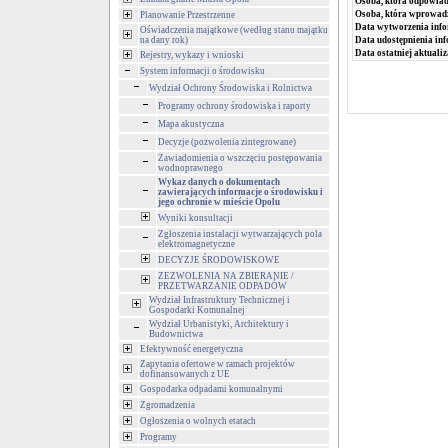
Osoba, która odpowiada
Osoba, która wprowad
Planowanie Przestrzenne
Data wytworzenia info
Oświadczenia majątkowe (według stanu majątku
na dany rok)
Data udostępnienia inf
Data ostatniej aktualiz
Rejestry, wykazy i wnioski
System informacji o środowisku
Wydział Ochrony Środowiska i Rolnictwa
Programy ochrony środowiska i raporty
Mapa akustyczna
Decyzje (pozwolenia zintegrowane)
Zawiadomienia o wszczęciu postępowania
wodnoprawnego
Wykaz danych o dokumentach
zawierających informacje o środowisku i
jego ochronie w mieście Opolu
Wyniki konsultacji
Zgłoszenia instalacji wytwarzających pola
elektromagnetyczne
DECYZJE ŚRODOWISKOWE
ZEZWOLENIA NA ZBIERANIE /
PRZETWARZANIE ODPADÓW
Wydział Infrastruktury Technicznej i
Gospodarki Komunalnej
Wydział Urbanistyki, Architektury i
Budownictwa
Efektywność energetyczna
Zapytania ofertowe w ramach projektów
dofinansowanych z UE
Gospodarka odpadami komunalnymi
Zgromadzenia
Ogłoszenia o wolnych etatach
Programy