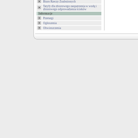
Biuro Rzeczy Znalezionych
Tatyfy dla zbiorowego zaopatrzenia w wodę i
zbiorowego odprowadzenia ścieków
Informacje
Przetargi
Ogłoszenia
Obwieszczenia