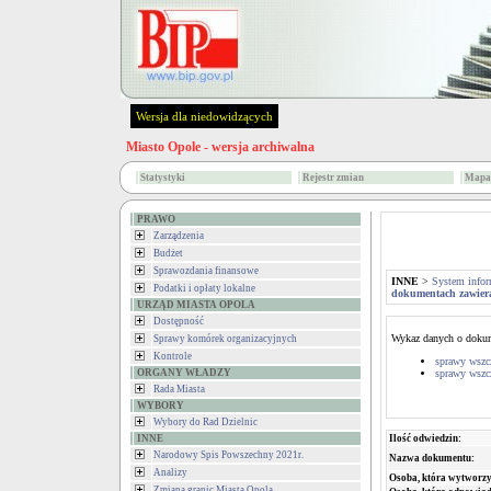
Wersja dla niedowidzących
Miasto Opole - wersja archiwalna
Statystyki
Rejestr zmian
Mapa 
PRAWO
Zarządzenia
Budżet
Sprawozdania finansowe
INNE
>
System infor
Podatki i opłaty lokalne
dokumentach zawiera
URZĄD MIASTA OPOLA
Dostępność
Wykaz danych o dokume
Sprawy komórek organizacyjnych
Kontrole
sprawy wszcz
ORGANY WŁADZY
sprawy wszc
Rada Miasta
WYBORY
Wybory do Rad Dzielnic
INNE
Ilość odwiedzin:
Narodowy Spis Powszechny 2021r.
Nazwa dokumentu:
Analizy
Osoba, która wytworzy
Zmiana granic Miasta Opola