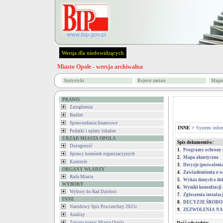
Wersja dla niedowidzących
Miasto Opole - wersja archiwalna
Statystyki
Rejestr zmian
Mapa 
PRAWO
Zarządzenia
Budżet
Sprawozdania finansowe
INNE
>
System infor
Podatki i opłaty lokalne
URZĄD MIASTA OPOLA
Spis dokumentów:
Dostępność
1.
Programy ochrony ś
Sprawy komórek organizacyjnych
2.
Mapa akustyczna
Kontrole
3.
Decyzje (pozwoleni
ORGANY WŁADZY
4.
Zawiadomienia o w
Rada Miasta
5.
Wykaz danych o dok
WYBORY
6.
Wyniki konsultacji
Wybory do Rad Dzielnic
7.
Zgłoszenia instala
INNE
8.
DECYZJE ŚROD
Narodowy Spis Powszechny 2021r.
9.
ZEZWOLENIA NA
Analizy
Zmiana granic Miasta Opola