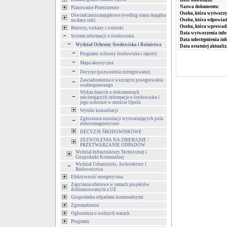
Ilość odwiedzin:
Nazwa dokumentu:
Planowanie Przestrzenne
Osoba, która wytworzy
Oświadczenia majątkowe (według stanu majątku
Osoba, która odpowiada
na dany rok)
Osoba, która wprowad
Rejestry, wykazy i wnioski
Data wytworzenia info
System informacji o środowisku
Data udostępnienia inf
Wydział Ochrony Środowiska i Rolnictwa
Data ostatniej aktualiz
Programy ochrony środowiska i raporty
Mapa akustyczna
Decyzje (pozwolenia zintegrowane)
Zawiadomienia o wszczęciu postępowania
wodnoprawnego
Wykaz danych o dokumentach
zawierających informacje o środowisku i
jego ochronie w mieście Opolu
Wyniki konsultacji
Zgłoszenia instalacji wytwarzających pola
elektromagnetyczne
DECYZJE ŚRODOWISKOWE
ZEZWOLENIA NA ZBIERANIE /
PRZETWARZANIE ODPADÓW
Wydział Infrastruktury Technicznej i
Gospodarki Komunalnej
Wydział Urbanistyki, Architektury i
Budownictwa
Efektywność energetyczna
Zapytania ofertowe w ramach projektów
dofinansowanych z UE
Gospodarka odpadami komunalnymi
Zgromadzenia
Ogłoszenia o wolnych etatach
Programy