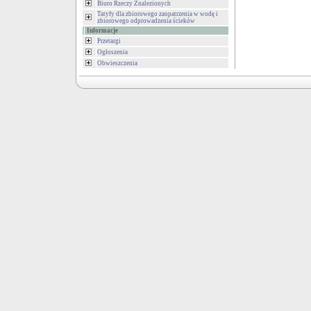
Biuro Rzeczy Znalezionych
Tatyfy dla zbiorowego zaopatrzenia w wodę i
zbiorowego odprowadzenia ścieków
Informacje
Przetargi
Ogłoszenia
Obwieszczenia